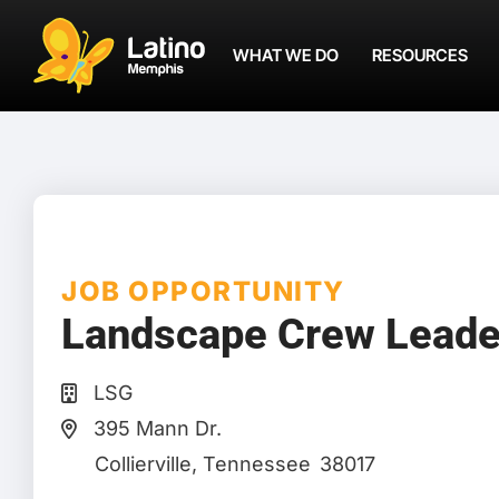
WHAT WE DO
RESOURCES
JOB OPPORTUNITY
Landscape Crew Leade
LSG
395 Mann Dr.
Collierville
, Tennessee
38017